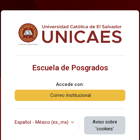
Saltar al contenido principal
Ingresar a Escue
Escuela de Posgrados
Accede con:
Correo Institucional
Aviso sobre
Español - México ‎(es_mx)‎
'cookies'